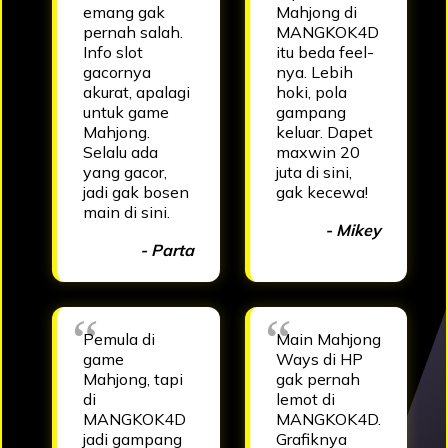
emang gak
Mahjong di
pernah salah.
MANGKOK4D
Info slot
itu beda feel-
gacornya
nya. Lebih
akurat, apalagi
hoki, pola
untuk game
gampang
Mahjong.
keluar. Dapet
Selalu ada
maxwin 20
yang gacor,
juta di sini,
jadi gak bosen
gak kecewa!
main di sini.
- Mikey
- Parta
Pemula di
Main Mahjong
game
Ways di HP
Mahjong, tapi
gak pernah
di
lemot di
MANGKOK4D
MANGKOK4D.
jadi gampang
Grafiknya