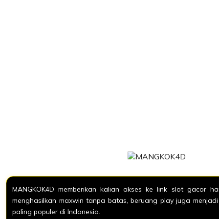
MANGKOK4D memberikan kalian akses ke link slot gacor har
menghasilkan maxwin tanpa batas, beruang play juga menjadi
paling populer di Indonesia.