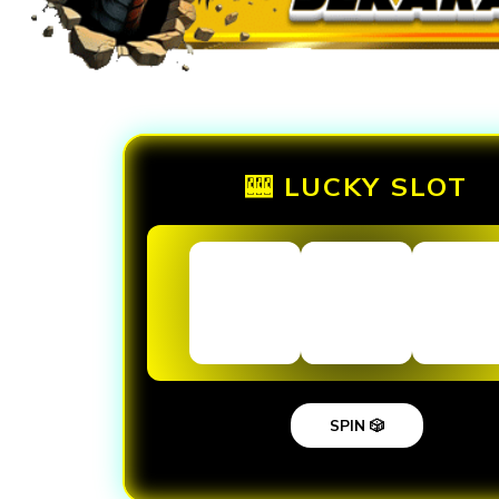
🎰 LUCKY SLOT
SPIN 🎲