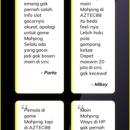
emang gak
main
pernah salah.
Mahjong di
Info slot
AZTEC88
gacornya
itu beda
akurat, apalagi
feel-nya.
untuk game
Lebih hoki,
Mahjong.
pola
Selalu ada
gampang
yang gacor,
keluar.
jadi gak bosen
Dapet
main di sini.
maxwin 20
juta di sini,
- Parta
gak kecewa!
- Mikey
Pemula di
Main
game
Mahjong
Mahjong, tapi
Ways di HP
di AZTEC88
gak pernah