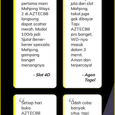
pertama main
juta dari slot
Mahjong Ways
Mahjong,
2 di AZTEC88
takut juga
langsung
gak dibayar.
dapat scatter
Tapi
merah. Modal
AZTEC88
100rb jadi
pro banget,
5juta! Bener-
WD-nya
bener spesialis
masuk
Mahjong,
dalam 3
gampang
menit.
banget
Aman dan
menangnya.
terpercaya!
- Slot 4D
- Agen
Togel
Setiap hari
Udah coba
buka
banyak
AZTEC88
situs, tapi