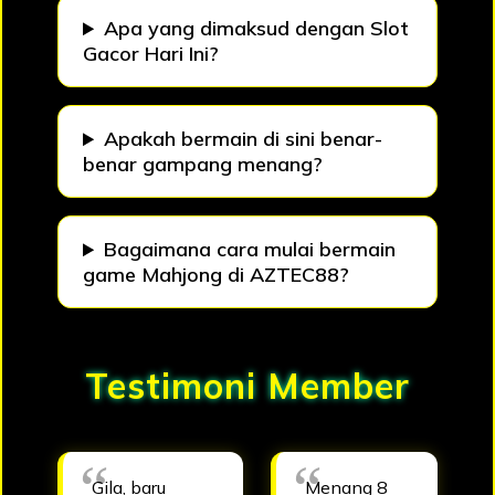
Apa yang dimaksud dengan Slot
Gacor Hari Ini?
Apakah bermain di sini benar-
benar gampang menang?
Bagaimana cara mulai bermain
game Mahjong di AZTEC88?
Testimoni Member
Gila, baru
Menang 8