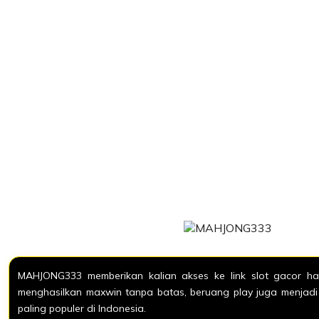
MAHJONG333 memberikan kalian akses ke link slot gacor har
menghasilkan maxwin tanpa batas, beruang play juga menjadi
paling populer di Indonesia.